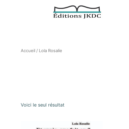
Aller
au
contenu
Accueil
/ Lola Rosalie
Lola Rosalie
Voici le seul résultat