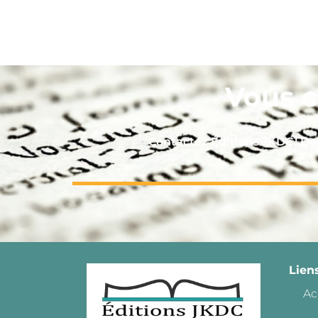
Vous c
Contactez Éditions JKDC ! 
Lien
Ac