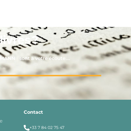
ivres ?
RMANN sont à votre écoute….
Contact
de
+33 7 84 02 75 47