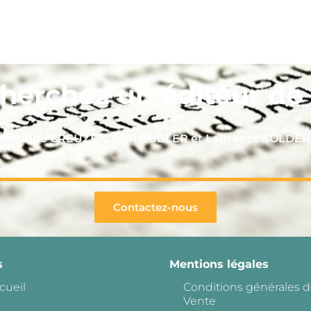
herchez un éditeur de l
Dominique CREUZET, Jean KUBLER et Laurence SOLDE
Contactez-nous
s
Mentions légales
cueil
Conditions générales 
Vente