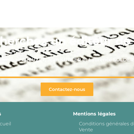
herchez un éditeur de l
Dominique CREUZET, Jean KUBLER et Laurence SOLDE
Contactez-nous
s
Mentions légales
cueil
Conditions générales 
Vente