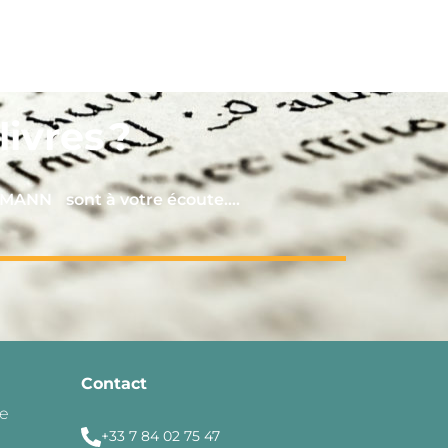
ivres ?
RMANN sont à votre écoute….
Contact
de
+33 7 84 02 75 47