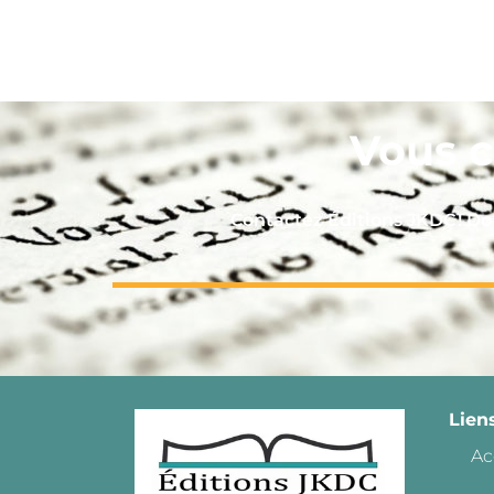
Vous c
Contactez Éditions JKDC ! 
Lien
Ac