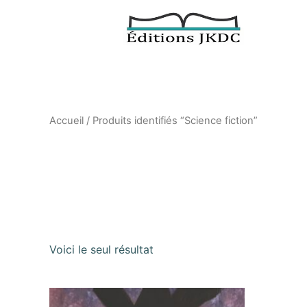
Aller
au
contenu
Accueil
/ Produits identifiés “Science fiction”
Science fictio
Voici le seul résultat